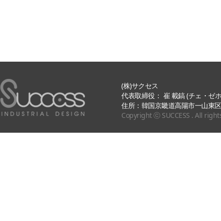
(株)サクセス
代表取締役： 崔 載鎬 (チェ・ゼホ) | TEL:
住所：韓国京畿道高陽市一山東区
Copyright ⓒ SUCCESS . All right